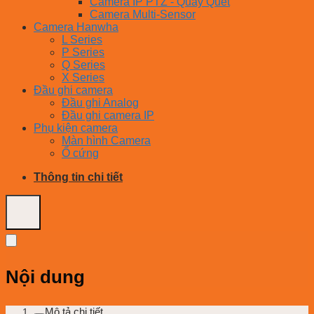
Camera IP PTZ - Quay Quét
Camera Multi-Sensor
Camera Hanwha
L Series
P Series
Q Series
X Series
Đầu ghi camera
Đầu ghi Analog
Đầu ghi camera IP
Phụ kiện camera
Màn hình Camera
Ổ cứng
Thông tin chi tiết
Nội dung
Mô tả chi tiết