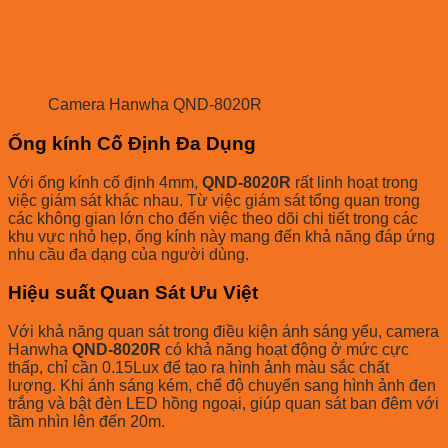
Camera Hanwha QND-8020R
Ống kính Cố Định Đa Dụng
Với ống kính cố định 4mm,
QND-8020R
rất linh hoạt trong
việc giám sát khác nhau. Từ việc giám sát tổng quan trong
các không gian lớn cho đến việc theo dõi chi tiết trong các
khu vực nhỏ hẹp, ống kính này mang đến khả năng đáp ứng
nhu cầu đa dạng của người dùng.
Hiệu suất Quan Sát Ưu Việt
Với khả năng quan sát trong điều kiện ánh sáng yếu, camera
Hanwha
QND-8020R
có khả năng hoạt động ở mức cực
thấp, chỉ cần 0.15Lux để tạo ra hình ảnh màu sắc chất
lượng. Khi ánh sáng kém, chế độ chuyển sang hình ảnh đen
trắng và bật đèn LED hồng ngoại, giúp quan sát ban đêm với
tầm nhìn lên đến 20m.