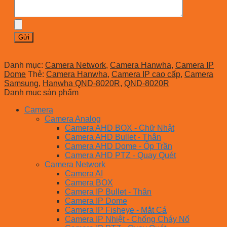
Danh mục:
Camera Network
,
Camera Hanwha
,
Camera IP
Dome
Thẻ:
Camera Hanwha
,
Camera IP cao cấp
,
Camera
Samsung
,
Hanwha QND-8020R
,
QND-8020R
Danh mục sản phẩm
Camera
Camera Analog
Camera AHD BOX - Chữ Nhật
Camera AHD Bullet - Thân
Camera AHD Dome - Ốp Trần
Camera AHD PTZ - Quay Quét
Camera Network
Camera AI
Camera BOX
Camera IP Bullet - Thân
Camera IP Dome
Camera IP Fisheye - Mắt Cá
Camera IP Nhiệt - Chống Cháy Nổ