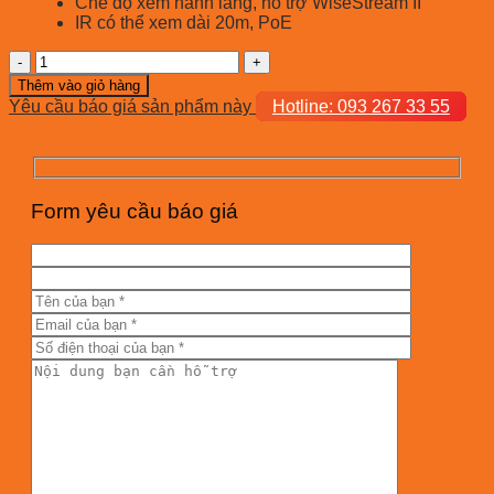
Chế độ xem hành lang, hỗ trợ WiseStream II
IR có thể xem dài 20m, PoE
QND-
8020R
Thêm vào giỏ hàng
số
Yêu cầu báo giá sản phẩm này
Hotline: 093 267 33 55
lượng
Form yêu cầu báo giá