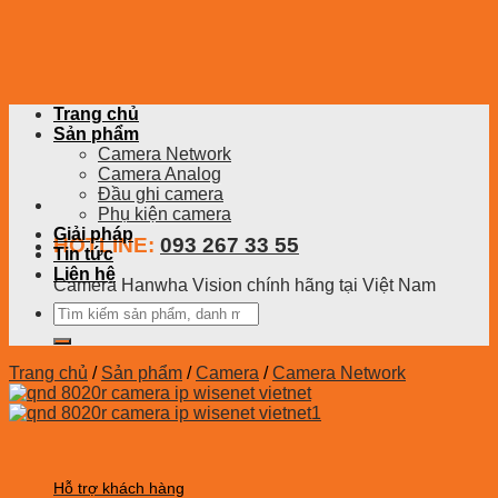
Skip
to
content
Trang chủ
Sản phẩm
Camera Network
Camera Analog
Đầu ghi camera
Phụ kiện camera
Giải pháp
HOTLINE:
093 267 33 55
Tin tức
Liên hệ
Camera Hanwha Vision chính hãng tại Việt Nam
Tìm
kiếm:
Trang chủ
/
Sản phẩm
/
Camera
/
Camera Network
Hỗ trợ khách hàng