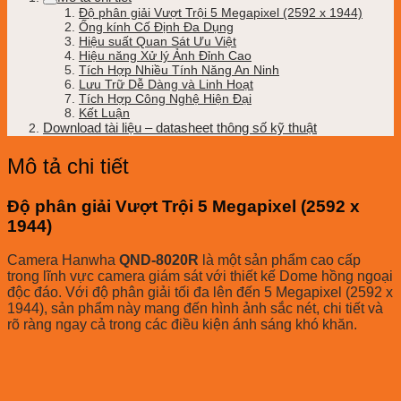
Độ phân giải Vượt Trội 5 Megapixel (2592 x 1944)
Ống kính Cố Định Đa Dụng
Hiệu suất Quan Sát Ưu Việt
Hiệu năng Xử lý Ảnh Đỉnh Cao
Tích Hợp Nhiều Tính Năng An Ninh
Lưu Trữ Dễ Dàng và Linh Hoạt
Tích Hợp Công Nghệ Hiện Đại
Kết Luận
Download tài liệu – datasheet thông số kỹ thuật
Mô tả chi tiết
Độ phân giải Vượt Trội 5 Megapixel (2592 x
1944)
Camera Hanwha
QND-8020R
là một sản phẩm cao cấp
trong lĩnh vực camera giám sát với thiết kế Dome hồng ngoại
độc đáo. Với độ phân giải tối đa lên đến 5 Megapixel (2592 x
1944), sản phẩm này mang đến hình ảnh sắc nét, chi tiết và
rõ ràng ngay cả trong các điều kiện ánh sáng khó khăn.