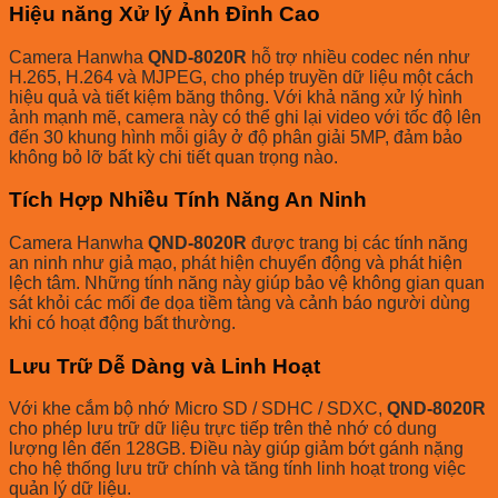
Hiệu năng Xử lý Ảnh Đỉnh Cao
Camera Hanwha
QND-8020R
hỗ trợ nhiều codec nén như
H.265, H.264 và MJPEG, cho phép truyền dữ liệu một cách
hiệu quả và tiết kiệm băng thông. Với khả năng xử lý hình
ảnh mạnh mẽ, camera này có thể ghi lại video với tốc độ lên
đến 30 khung hình mỗi giây ở độ phân giải 5MP, đảm bảo
không bỏ lỡ bất kỳ chi tiết quan trọng nào.
Tích Hợp Nhiều Tính Năng An Ninh
Camera Hanwha
QND-8020R
được trang bị các tính năng
an ninh như giả mạo, phát hiện chuyển động và phát hiện
lệch tâm. Những tính năng này giúp bảo vệ không gian quan
sát khỏi các mối đe dọa tiềm tàng và cảnh báo người dùng
khi có hoạt động bất thường.
Lưu Trữ Dễ Dàng và Linh Hoạt
Với khe cắm bộ nhớ Micro SD / SDHC / SDXC,
QND-8020R
cho phép lưu trữ dữ liệu trực tiếp trên thẻ nhớ có dung
lượng lên đến 128GB. Điều này giúp giảm bớt gánh nặng
cho hệ thống lưu trữ chính và tăng tính linh hoạt trong việc
quản lý dữ liệu.