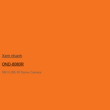
Xem nhanh
QND-8080R
5M H.265 IR Dome Camera