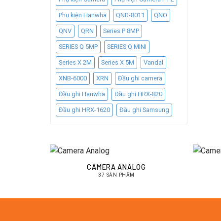
Phụ kiện Hanwha
QND-8011
QNO
QNV
QRN
Series P 8MP
SERIES Q 5MP
SERIES Q MINI
Series X 2M
Series X 5M
Vandal
XNB-6000
XRN
Đầu ghi camera
Đầu ghi Hanwha
Đầu ghi HRX-820
Đầu ghi HRX-1620
Đầu ghi Samsung
CAMERA ANALOG
37 SẢN PHẨM