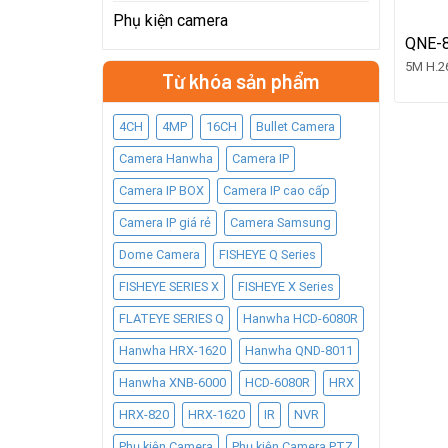
Phụ kiện camera
QNE-
5M H.2
Từ khóa sản phẩm
4CH
4MP
16CH
Bullet Camera
Camera Hanwha
Camera IP
Camera IP BOX
Camera IP cao cấp
Camera IP giá rẻ
Camera Samsung
Dome Camera
FISHEYE Q Series
FISHEYE SERIES X
FISHEYE X Series
FLATEYE SERIES Q
Hanwha HCD-6080R
Hanwha HRX-1620
Hanwha QND-8011
Hanwha XNB-6000
HCD-6080R
HRX
HRX-820
HRX-1620
IR
NVR
Phụ kiện Camera
Phụ kiện Camera PTZ