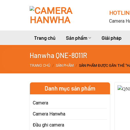
Skip
to
HOTLIN
content
Camera Ha
Trang chủ
Sản phẩm
Giải pháp
Hanwha QNE-8011R
TRANG CHỦ
/
SẢN PHẨM
/
SẢN PHẨM ĐƯỢC GẮN THẺ “H
Danh mục sản phẩm
Camera
Camera Hanwha
Đầu ghi camera