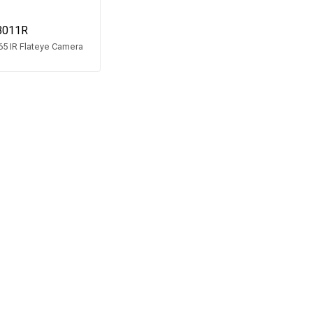
8011R
65 IR Flateye Camera