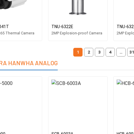
041T
TNU-6322E
TNU-632
265 Thermal Camera
2MP Explosion-proof Camera
2MP Expl
1
2
3
4
…
3
RA HANWHA ANALOG