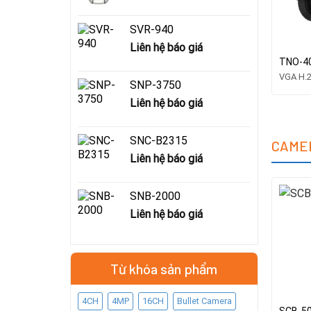
SVR-940
Liên hệ báo giá
TNO-4
VGA H.
SNP-3750
Liên hệ báo giá
SNC-B2315
CAME
Liên hệ báo giá
SNB-2000
Liên hệ báo giá
Từ khóa sản phẩm
4CH
4MP
16CH
Bullet Camera