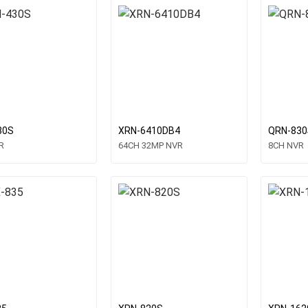
30S
XRN-6410DB4
QRN-830
R
64CH 32MP NVR
8CH NVR