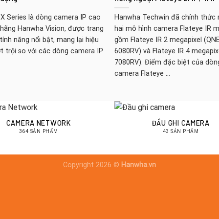
X Series là dòng camera IP cao
Hanwha Techwin đã chính thức 
 hãng Hanwha Vision, được trang
hai mô hình camera Flateye IR m
 tính năng nổi bật, mang lại hiệu
gồm Flateye IR 2 megapixel (QNE
t trội so với các dòng camera IP
6080RV) và Flateye IR 4 megapix
7080RV). Điểm đặc biệt của dòn
camera Flateye ...
CAMERA NETWORK
ĐẦU GHI CAMERA
364 SẢN PHẨM
43 SẢN PHẨM
Copyright 2026 ©
Hanwha.vn