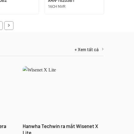
0B2
XRN-1620SB1
R
16CH NVR
+ Xem tất cả
era
Hanwha Techwin ra mắt Wisenet X
Hanwha Vis
Lite
(Access co