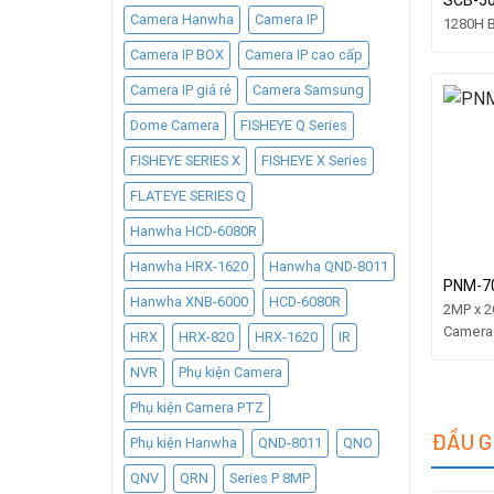
SCB-5
Camera Hanwha
Camera IP
1280H 
Camera IP BOX
Camera IP cao cấp
Camera IP giá rẻ
Camera Samsung
Dome Camera
FISHEYE Q Series
FISHEYE SERIES X
FISHEYE X Series
FLATEYE SERIES Q
Hanwha HCD-6080R
Hanwha HRX-1620
Hanwha QND-8011
PNM-7
Hanwha XNB-6000
HCD-6080R
2MP x 2
Camera
HRX
HRX-820
HRX-1620
IR
NVR
Phụ kiện Camera
Phụ kiện Camera PTZ
ĐẦU 
Phụ kiện Hanwha
QND-8011
QNO
QNV
QRN
Series P 8MP