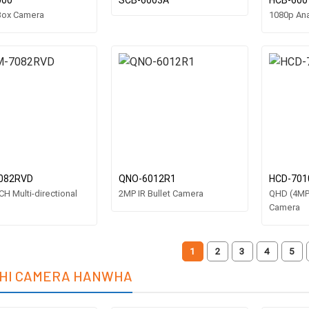
000
SCB-6003A
HCB-600
Box Camera
1080p An
082RVD
QNO-6012R1
HCD-701
CH Multi-directional
2MP IR Bullet Camera
QHD (4MP
Camera
1
2
3
4
5
GHI CAMERA HANWHA