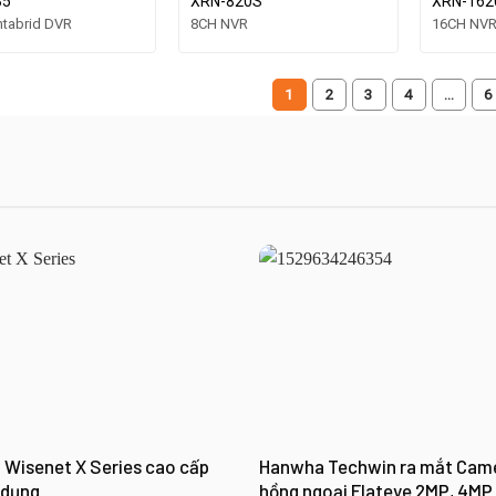
35
XRN-820S
XRN-162
tabrid DVR
8CH NVR
16CH NV
1
2
3
4
…
6
Wisenet X Series cao cấp
Hanwha Techwin ra mắt Cam
 dụng
hồng ngoại Flateye 2MP, 4MP