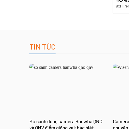
HRX-8
8CH Pen
TIN TỨC
So sánh dòng camera Hanwha QNO
Camera 
và QNV điểm giống và khác biệt
chuyên