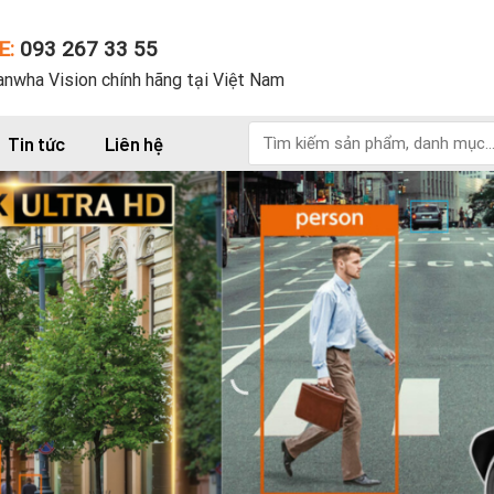
E:
093 267 33 55
nwha Vision chính hãng tại Việt Nam
Tìm
Tin tức
Liên hệ
kiếm: