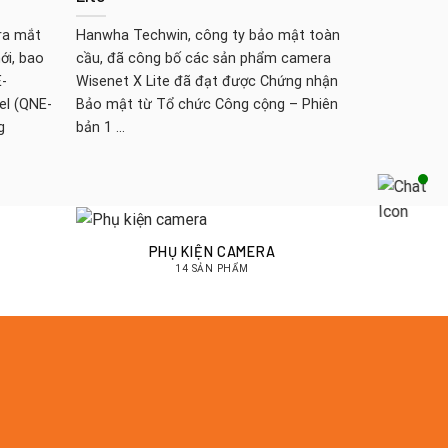
ra mắt
Hanwha Techwin, công ty bảo mật toàn
Giới thiệu W
ới, bao
cầu, đã công bố các sản phẩm camera
mắt Wisenet
-
Wisenet X Lite đã đạt được Chứng nhận
truy cập). 
el (QNE-
Bảo mật từ Tổ chức Công cộng – Phiên
Controller, 
g
bản 1 ...
thống này, có
PHỤ KIỆN CAMERA
14 SẢN PHẨM