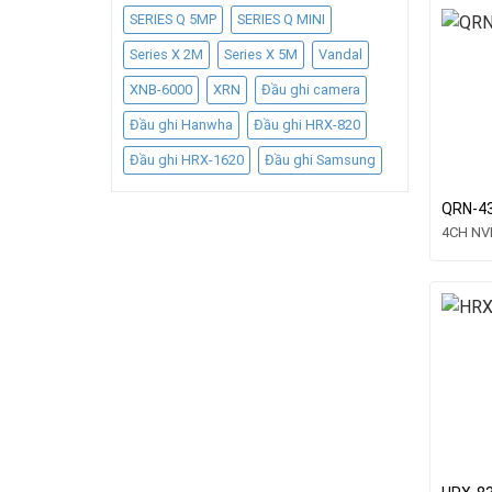
SERIES Q 5MP
SERIES Q MINI
Series X 2M
Series X 5M
Vandal
XNB-6000
XRN
Đầu ghi camera
Đầu ghi Hanwha
Đầu ghi HRX-820
Đầu ghi HRX-1620
Đầu ghi Samsung
QRN-4
4CH NV